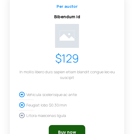
Per auctor
Bibendum id
$129
In mollis libero duis sapien etiam blandit congue leo eu
suscipit
Vehicula scelerisque ac ante
Feugiat lobo $0.30/min
Litora maecenas ligula
Buy now