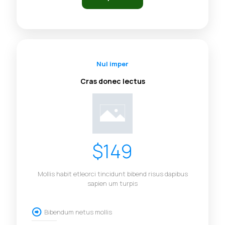
Nul imper
Cras donec lectus
$149
Mollis habit etleorci tincidunt bibend risus dapibus
sapien um turpis
Bibendum netus mollis