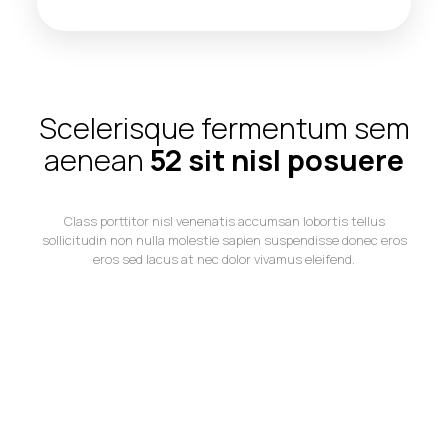
Scelerisque fermentum sem
aenean
52
sit nisl posuere
Class porttitor nisl venenatis accumsan lobortis tellus
sollicitudin non nulla molestie sapien suspendisse donec eros
eros sed lacus at nec dolor vivamus eleifend.